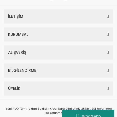
İLETİŞİM
KURUMSAL
ALIŞVERİŞ
BİLGİLENDİRME
ÜYELİK
Yönline© Tüm Hakları Saklıdır. Kredi kartı bilgileriniz 256bit SSL sertifikası
ile korunmaktadır.
WhatsApp