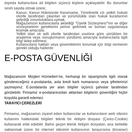
dışında kullanıcılara ait bilgileri üçüncü kişilere açıklayabilir. Bu durumlar
sınırlı sayıda olmak üzere;
Kanun, Kanun Hükmünde Kararname, Yönetmelik v.b. yetkili hukuki
otorite tarafından çıkarılan ve yürürlülükte olan hukuk kurallarının
getirdiği zorunluluklara uymak;
Mağazamızın kullanıcılarla akdettiği "Üyelik Sözleşmesi"'nin ve diğer
sözleşmelerin gereklerini yerine getirmek ve bunları uygulamaya
koymak amacıyla;
Yetkili idari ve adli otorite tarafından usulüne göre yürütülen bir
araştırma veya soruşturmanın yürütümü amacıyla kullanıcılarla ilgili
bilgi talep edilmesi;
Kullanıcıların hakları veya güvenliklerini korumak için bilgi vermenin
gerekli olduğu hallerdir.
E-POSTA GÜVENLİĞİ
Mağazamızın Müşteri Hizmetleri’ne, herhangi bir siparişinizle ilgili olarak
göndereceğiniz e-postalarda, asla kredi kartı numaranızı veya şifrelerinizi
yazmayınız. E-postalarda yer alan bilgiler üçüncü şahıslar tarafından
görülebilir. Firmamız e-postalarınızdan aktarılan bilgilerin güvenliğini hiçbir
koşulda garanti edemez.
TARAYICI ÇEREZLERİ
Firmamız, mağazamızı ziyaret eden kullanıcılar ve kullanıcıların web sitesini
kullanımı hakkındaki bilgileri teknik bir iletişim dosyası (Çerez-Cookie)
kullanarak elde edebilir. Bahsi geçen teknik iletişim dosyaları, ana bellekte
saklanmak üzere bir internet sitesinin kullanıcının tarayıcısına (browser)