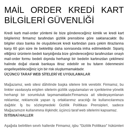
MAİL ORDER KREDİ KART
BİLGİLERİ GÜVENLİĞİ
Kredi kartı mail-order yöntemi ile bize göndereceğiniz kimlik ve kredi kart
bilgileriniz firmamız tarafından gizlilik prensibine göre saklanacaktır. Bu
bilgiler olası banka ile oluşubilecek kredi kartından para çekim itirazlarına
karşı 60 gün süre ile bekletilip daha sonrasında imha edilmektedir. Sipariş
ettiğiniz ürünlerin bedeli karşılığında bize göndereceğiniz tarafınızdan onaylı
mail-order formu bedeli dışında herhangi bir bedelin kartınızdan çekilmesi
halinde doğal olarak bankaya itiraz edebilir ve bu tutarın ödenmesini
engelleyebileceğiniz için bir risk oluşturmamaktadır.
ÜÇÜNCÜ TARAF WEB SİTELERİ VE UYGULAMALAR
Mağazamız, web sitesi dâhilinde başka sitelere link verebilir. Firmamız, bu
linkler vasıtasıyla erişilen sitelerin gizlilik uygulamaları ve içeriklerine yönelik
herhangi bir sorumluluk taşımamaktadır.Firmamıza ait sitedeyayınlanan
reklamlar, reklamcılık yapan iş ortaklarımız aracılığı ile kullanıcılarımıza
dağıtılır. İş bu sözleşmedeki Gizlilik Politikası Prensipleri, sadece
Mağazamızın kullanımına ilişkindir, üçüncü taraf web sitelerini kapsamaz.
İSTİSNAİ HALLER
Aşağıda belirtilen sınırlı hallerde Firmamız, işbu "Gizlilik Politikası" hükümleri