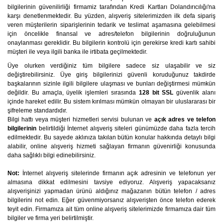
bilgilerinin güvenilirliği firmamiz tarafından Kredi Kartları Dolandırıcılığı'na
karşı denetlenmektedir. Bu yüzden, alışveriş sitelerimizden ilk defa sipariş
veren müşterilerin siparişlerinin tedarik ve teslimat aşamasına gelebilmesi
için öncelikle finansal ve adres/telefon bilgilerinin doğruluğunun
onaylanması gereklidir. Bu bilgilerin kontrolü için gerekirse kredi kartı sahibi
müşteri ile veya ilgili banka ile irtibata geçilmektedir.
Üye olurken verdiğiniz tüm bilgilere sadece siz ulaşabilir ve siz
değiştirebilirsiniz. Üye giriş bilgilerinizi güvenli koruduğunuz takdirde
başkalarının sizinle ilgili bilgilere ulaşması ve bunları değiştirmesi mümkün
değildir. Bu amaçla, üyelik işlemleri sırasında
128 bit SSL
güvenlik alanı
içinde hareket edilir. Bu sistem kırılması mümkün olmayan bir uluslararası bir
şifreleme standardıdır.
Bilgi hattı veya müşteri hizmetleri servisi bulunan ve
açık adres ve telefon
bilgilerinin
belirtildiği İnternet alışveriş siteleri günümüzde daha fazla tercih
edilmektedir. Bu sayede aklınıza takılan bütün konular hakkında detaylı bilgi
alabilir, online alışveriş hizmeti sağlayan firmanın güvenirliği konusunda
daha sağlıklı bilgi edinebilirsiniz.
Not:
İnternet alışveriş sitelerinde firmanın açık adresinin ve telefonun yer
almasına dikkat edilmesini tavsiye ediyoruz. Alışveriş yapacaksanız
alışverişinizi yapmadan ürünü aldığınız mağazanın bütün telefon / adres
bilgilerini not edin. Eğer güvenmiyorsanız alışverişten önce telefon ederek
teyit edin. Firmamıza ait tüm online alışveriş sitelerimizde firmamıza dair tüm
bilgiler ve firma yeri belirtilmiştir.