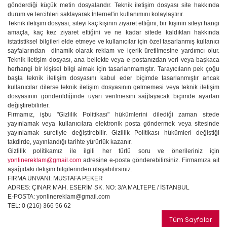
gönderdiği küçük metin dosyalarıdır. Teknik iletişim dosyası site hakkında
durum ve tercihleri saklayarak İnternet'in kullanımını kolaylaştırır.
Teknik iletişim dosyası, siteyi kaç kişinin ziyaret ettiğini, bir kişinin siteyi hangi
amaçla, kaç kez ziyaret ettiğini ve ne kadar sitede kaldıkları hakkında
istatistiksel bilgileri elde etmeye ve kullanıcılar için özel tasarlanmış kullanıcı
sayfalarından dinamik olarak reklam ve içerik üretilmesine yardımcı olur.
Teknik iletişim dosyası, ana bellekte veya e-postanızdan veri veya başkaca
herhangi bir kişisel bilgi almak için tasarlanmamıştır. Tarayıcıların pek çoğu
başta teknik iletişim dosyasını kabul eder biçimde tasarlanmıştır ancak
kullanıcılar dilerse teknik iletişim dosyasının gelmemesi veya teknik iletişim
dosyasının gönderildiğinde uyarı verilmesini sağlayacak biçimde ayarları
değiştirebilirler.
Firmamız, işbu "Gizlilik Politikası" hükümlerini dilediği zaman sitede
yayınlamak veya kullanıcılara elektronik posta göndermek veya sitesinde
yayınlamak suretiyle değiştirebilir. Gizlilik Politikası hükümleri değiştiği
takdirde, yayınlandığı tarihte yürürlük kazanır.
Gizlilik politikamız ile ilgili her türlü soru ve önerileriniz için
yonlinereklam@gmail.com
adresine e-posta gönderebilirsiniz. Firmamıza ait
aşağıdaki iletişim bilgilerinden ulaşabilirsiniz.
FİRMA ÜNVANI: MUSTAFA PEKER
ADRES: ÇINAR MAH. ESERİM SK. NO: 3/A MALTEPE / İSTANBUL
E-POSTA: yonlinereklam@gmail.com
TEL: 0 (216) 366 56 62
Tüm Sayfalar