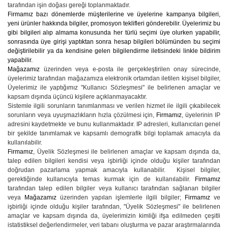
tarafından işin doğası gereği toplanmaktadır.
Firmamız bazı dönemlerde müşterilerine ve üyelerine kampanya bilgileri,
yeni ürünler hakkında bilgiler, promosyon teklifleri gönderebilir. Üyelerimiz bu
gibi bilgileri alıp almama konusunda her türlü seçimi üye olurken yapabilir,
sonrasında üye girişi yaptıktan sonra hesap bilgileri bölümünden bu seçimi
değiştirilebilir ya da kendisine gelen bilgilendirme iletisindeki linkle bildirim
yapabilir.
Mağazamız
üzerinden veya e-posta ile gerçekleştirilen onay sürecinde,
üyelerimiz tarafından mağazamıza elektronik ortamdan iletilen kişisel bilgiler,
Üyelerimiz ile yaptığımız "Kullanıcı Sözleşmesi" ile belirlenen amaçlar ve
kapsam dışında üçüncü kişilere açıklanmayacaktır.
Sistemle ilgili sorunların tanımlanması ve verilen hizmet ile ilgili çıkabilecek
sorunların veya uyuşmazlıkların hızla çözülmesi için,
Firmamız
, üyelerinin IP
adresini kaydetmekte ve bunu kullanmaktadır. IP adresleri, kullanıcıları genel
bir şekilde tanımlamak ve kapsamlı demografik bilgi toplamak amacıyla da
kullanılabilir.
Firmamız
, Üyelik Sözleşmesi ile belirlenen amaçlar ve kapsam dışında da,
talep edilen bilgileri kendisi veya işbirliği içinde olduğu kişiler tarafından
doğrudan pazarlama yapmak amacıyla kullanabilir. Kişisel bilgiler,
gerektiğinde kullanıcıyla temas kurmak için de kullanılabilir.
Firmamız
tarafından talep edilen bilgiler veya kullanıcı tarafından sağlanan bilgiler
veya
Mağazamız
üzerinden yapılan işlemlerle ilgili bilgiler;
Firmamız
ve
işbirliği içinde olduğu kişiler tarafından, "Üyelik Sözleşmesi" ile belirlenen
amaçlar ve kapsam dışında da, üyelerimizin kimliği ifşa edilmeden çeşitli
istatistiksel değerlendirmeler, veri tabanı oluşturma ve pazar araştırmalarında