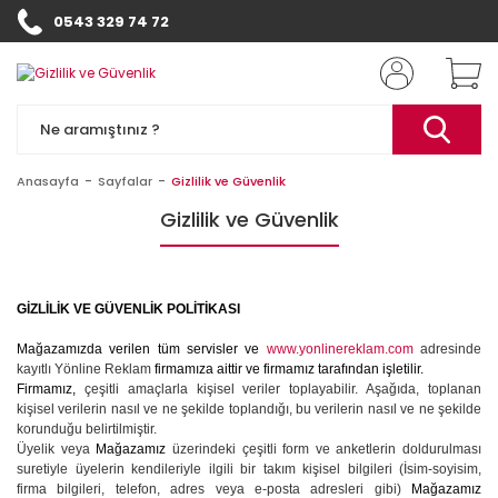
0543 329 74 72
Anasayfa
Sayfalar
Gizlilik ve Güvenlik
Gizlilik ve Güvenlik
GİZLİLİK VE GÜVENLİK POLİTİKASI
Mağazamızda verilen tüm servisler ve
www.yonlinereklam.com
adresinde
kayıtlı Yönline Reklam
firmamıza aittir ve firmamız tarafından işletilir.
Firmamız,
çeşitli amaçlarla kişisel veriler toplayabilir. Aşağıda, toplanan
kişisel verilerin nasıl ve ne şekilde toplandığı, bu verilerin nasıl ve ne şekilde
korunduğu belirtilmiştir.
Üyelik veya
Mağazamız
üzerindeki çeşitli form ve anketlerin doldurulması
suretiyle üyelerin kendileriyle ilgili bir takım kişisel bilgileri (İsim-soyisim,
firma bilgileri, telefon, adres veya e-posta adresleri gibi)
Mağazamız