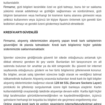
kullanılabilir.
Firmamız
, gizli bilgileri kesinlikle özel ve gizli tutmayı, bunu bir sır saklama
yükümü olarak addetmeyi ve gizliliğin sağlanması ve sürdürülmesi, gizli
bilginin tamamının veya herhangi bir kısmının kamu alanına girmesini veya
yetkisiz kullanımını veya üçüncü bir kişiye ifşasını önlemek için gerekli tüm
tedbirleri almayı ve gerekli özeni göstermeyi taahhüt etmektedir.
KREDİ KARTI GÜVENLİĞİ
Firmamız
, alışveriş sitelerimizden alışveriş yapan kredi kartı sahiplerinin
güvenliğini ilk planda tutmaktadır. Kredi kartı bilgileriniz hiçbir şekilde
sistemimizde saklanmamaktadır.
İşlemler sürecine girdiğinizde güvenli bir sitede olduğunuzu anlamak için
dikkat etmeniz gereken iki şey vardır. Bunlardan biri tarayıcınızın en alt
satırında bulunan bir anahtar ya da kilit simgesidir. Bu güvenli bir internet
sayfasında olduğunuzu gösterir ve her türlü bilgileriniz şifrelenerek korunur.
Bu bilgiler, ancak satış işlemleri sürecine bağlı olarak ve verdiğiniz talimat
istikametinde kullanılır. Alışveriş sırasında kullanılan kredi kartı ile ilgili bilgiler
alışveriş sitelerimizden bağımsız olarak
128 bit SSL (Secure Sockets Layer)
protokolü ile şifrelenip sorgulanmak üzere ilgili bankaya ulaştırılır. Kartın
kullanılabilirliği onaylandığı takdirde alışverişe devam edilir. Kartla ilgili hiçbir
bilgi tarafımızdan görüntülenemediğinden ve kaydedilmediğinden, üçüncü
şahısların herhangi bir koşulda bu bilgileri ele geçirmesi engellenmiş olur.
Online olarak kredi kartı ile verilen siparişlerin ödeme/fatura/teslimat adresi