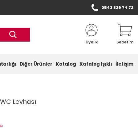
0543 329 74 72
Üyelik
Sepetim
tarlığı
Diğer Ürünler
Katalog
Katalog Işıklı
İletişim
t WC Levhası
sı