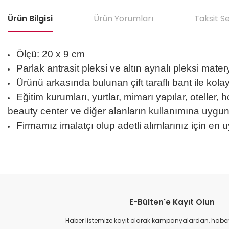
Ürün Bilgisi
Ürün Yorumları
Taksit S
Ölçü: 20 x 9 cm
Parlak antrasit pleksi ve altın aynalı pleksi materya
Ürünü arkasında bulunan çift taraflı bant ile kola
Eğitim kurumları, yurtlar, mimarı yapılar, oteller, h
beauty center ve diğer alanların kullanımına uygun
Firmamız imalatçı olup adetli alımlarınız için en u
Bu ürünün fiyat bilgisi, resim, ürün açıklamalarında ve diğer konular
Görüş ve önerileriniz için teşekkür ederiz.
E-Bülten'e Kayıt Olun
Ürün resmi kalitesiz, bozuk veya görüntülenemiyor.
Ürün açıklamasında eksik bilgiler bulunuyor.
Haber listemize kayıt olarak kampanyalardan, haberda