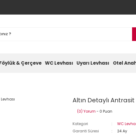
Föylük & Çerçeve
WC Levhası
Uyarı Levhası
Otel Anah
Altın Detaylı Antrasi
(0) Yorum
- 0 Puan
Kategori
WC Levha
Garanti Süresi
24 Ay