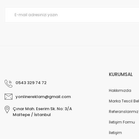
Ürün bilgilerinde hatalar bulunuyor.
Ürün fiyatı diğer sitelerden daha pahalı.
Bu ürüne benzer farklı alternatifler olmalı.
KURUMSAL
0543 329 74 72
Hakkımızda
yonlinereklam@gmail.com
Marka Tescil Bel
Çınar Mah. Eserim Sk. No: 3/A
Referanslarımız
Maltepe / İstanbul
İletişim Formu
İletişim