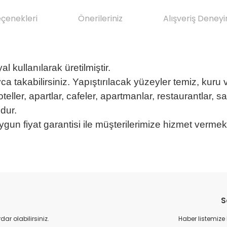
eçenekleri
Önerileriniz
Alışveriş Deneyi
l kullanılarak üretilmiştir.
yca takabilirsiniz. Yapıştırılacak yüzeyler temiz, kuru
oteller, apartlar, cafeler, apartmanlar, restaurantlar, sa
dur.
ygun fiyat garantisi ile müşterilerimize hizmet vermek
da yetersiz gördüğünüz noktaları öneri formunu kullanarak tarafımıza il
Bu ürüne ilk yorumu siz yapın!
Sitemize ilk yorumu siz yapın!
S
Deneyimini Paylaş
Yorum Yaz
r olabilirsiniz.
Haber listemize