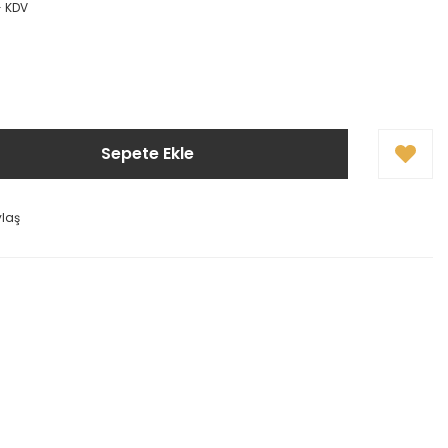
+ KDV
Sepete Ekle
ylaş