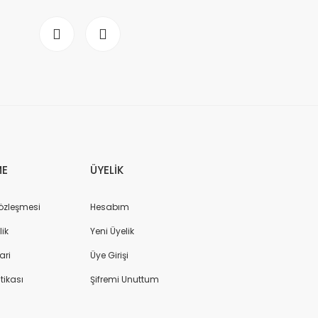
ME
ÜYELİK
Sözleşmesi
Hesabım
lik
Yeni Üyelik
ari
Üye Girişi
itikası
Şifremi Unuttum