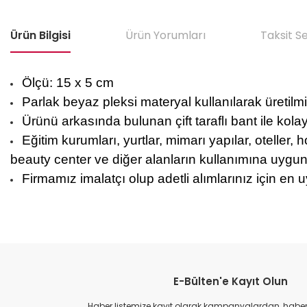
Ürün Bilgisi
Ürün Yorumları
Taksit S
Ölçü: 15 x 5 cm
Parlak beyaz pleksi materyal kullanılarak üretilmiş
Ürünü arkasında bulunan çift taraflı bant ile kola
Eğitim kurumları, yurtlar, mimarı yapılar, oteller, h
beauty center ve diğer alanların kullanımına uygun
Firmamız imalatçı olup adetli alımlarınız için en u
Bu ürünün fiyat bilgisi, resim, ürün açıklamalarında ve diğer konular
Görüş ve önerileriniz için teşekkür ederiz.
E-Bülten'e Kayıt Olun
Ürün resmi kalitesiz, bozuk veya görüntülenemiyor.
Ürün açıklamasında eksik bilgiler bulunuyor.
Haber listemize kayıt olarak kampanyalardan, haberda