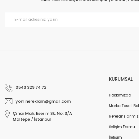
Ürün bilgilerinde hatalar bulunuyor.
Ürün fiyatı diğer sitelerden daha pahalı.
Bu ürüne benzer farklı alternatifler olmalı.
KURUMSAL
0543 329 74 72
Hakkımızda
yonlinereklam@gmail.com
Marka Tescil Bel
Çınar Mah. Eserim Sk. No: 3/A
Referanslarımız
Maltepe / İstanbul
İletişim Formu
İletişim