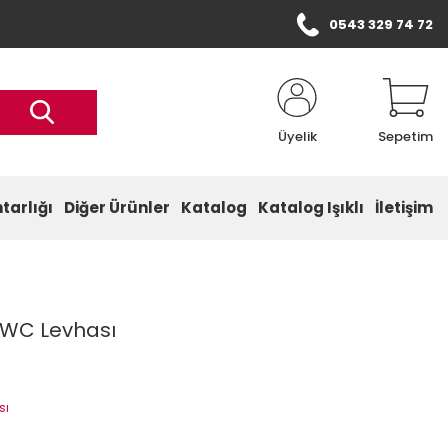
0543 329 74 72
Üyelik
Sepetim
tarlığı
Diğer Ürünler
Katalog
Katalog Işıklı
İletişim
 WC Levhası
sı