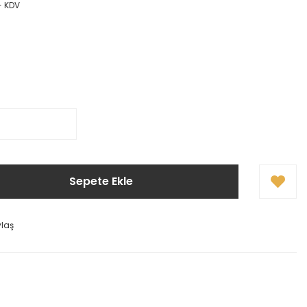
+ KDV
Sepete Ekle
ylaş