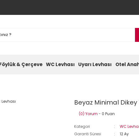
Föylük & Çerçeve
WC Levhası
Uyarı Levhası
Otel Anah
Beyaz Minimal Dikey
(0) Yorum
- 0 Puan
Kategori
WC Levha
Garanti Süresi
12 Ay