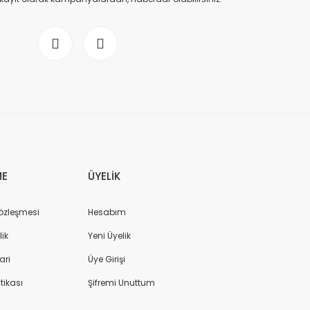
ME
ÜYELİK
Sözleşmesi
Hesabım
lik
Yeni Üyelik
ari
Üye Girişi
itikası
Şifremi Unuttum