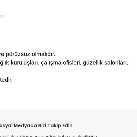
mi
 ve pürüzsüz olmalıdır.
ğlık kuruluşları, çalışma ofisleri, güzellik salonları,
tedir.
etebilirsiniz.
osyal Medyada Bizi Takip Edin
 kayıt olarak kampanyalardan, haberdar olabilirsiniz.