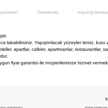
eçenekleri
Önerileriniz
Alışveriş Deneyi
tir.
yca takabilirsiniz. Yapıştırılacak yüzeyler temiz, kuru
oteller, apartlar, cafeler, apartmanlar, restaurantlar, sa
dur.
ygun fiyat garantisi ile müşterilerimize hizmet vermek
da yetersiz gördüğünüz noktaları öneri formunu kullanarak tarafımıza il
Bu ürüne ilk yorumu siz yapın!
Sitemize ilk yorumu siz yapın!
S
Deneyimini Paylaş
Yorum Yaz
r olabilirsiniz.
Haber listemize