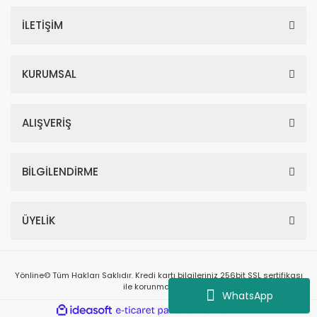
İLETİŞİM
KURUMSAL
ALIŞVERİŞ
BİLGİLENDİRME
ÜYELİK
Yönline© Tüm Hakları Saklıdır. Kredi kartı bilgileriniz 256bit SSL sertifikası
ile korunmaktadır.
WhatsApp
ile
ideasoft
e-