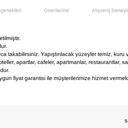
eçenekleri
Önerileriniz
Alışveriş Deneyi
ilmiştir.
ur.
yca takabilirsiniz. Yapıştırılacak yüzeyler temiz, kuru
oteller, apartlar, cafeler, apartmanlar, restaurantlar, sa
dur.
ygun fiyat garantisi ile müşterilerimize hizmet vermek
da yetersiz gördüğünüz noktaları öneri formunu kullanarak tarafımıza il
Bu ürüne ilk yorumu siz yapın!
Sitemize ilk yorumu siz yapın!
S