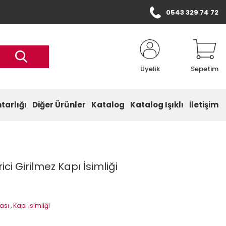
0543 329 74 72
Üyelik
Sepetim
tarlığı
Diğer Ürünler
Katalog
Katalog Işıklı
İletişim
rici Girilmez Kapı İsimliği
ası
,
Kapı İsimliği