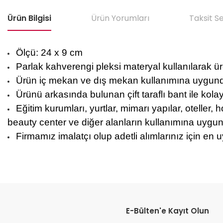
Ürün Bilgisi
Ürün Yorumları
Taksit S
Ölçü: 24 x 9 cm
Parlak kahverengi pleksi materyal kullanılarak üret
Ürün iç mekan ve dış mekan kullanımına uygund
Ürünü arkasında bulunan çift taraflı bant ile kola
Eğitim kurumları, yurtlar, mimarı yapılar, oteller, h
beauty center ve diğer alanların kullanımına uygun
Firmamız imalatçı olup adetli alımlarınız için en u
Bu ürünün fiyat bilgisi, resim, ürün açıklamalarında ve diğer konular
Görüş ve önerileriniz için teşekkür ederiz.
E-Bülten'e Kayıt Olun
Ürün resmi kalitesiz, bozuk veya görüntülenemiyor.