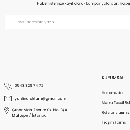
Ürün açıklamasında eksik bilgiler bulunuyor.
Haber listemize kayıt olarak kampanyalardan, haberda
Ürün bilgilerinde hatalar bulunuyor.
Ürün fiyatı diğer sitelerden daha pahalı.
Bu ürüne benzer farklı alternatifler olmalı.
KURUMSAL
0543 329 74 72
Hakkımızda
yonlinereklam@gmail.com
Marka Tescil Bel
Çınar Mah. Eserim Sk. No: 3/A
Referanslarımız
Maltepe / İstanbul
İletişim Formu