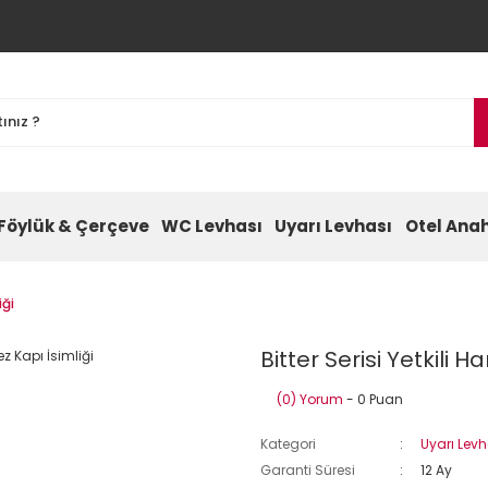
Föylük & Çerçeve
WC Levhası
Uyarı Levhası
Otel Anah
iği
Bitter Serisi Yetkili Ha
(0) Yorum
- 0 Puan
Kategori
Uyarı Levh
Garanti Süresi
12 Ay