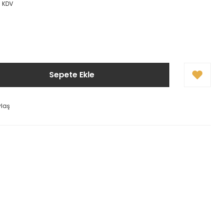
+ KDV
Sepete Ekle
ylaş