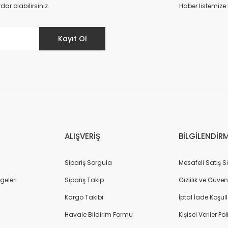
Deneyimini Paylaş
Yorum Yaz
r olabilirsiniz.
Haber listemize
Kayıt Ol
Gönder
ALIŞVERİŞ
BİLGİLENDİR
Sipariş Sorgula
Mesafeli Satış 
geleri
Sipariş Takip
Gizlilik ve Güven
Kargo Takibi
İptal İade Koşull
Havale Bildirim Formu
Kişisel Veriler Pol