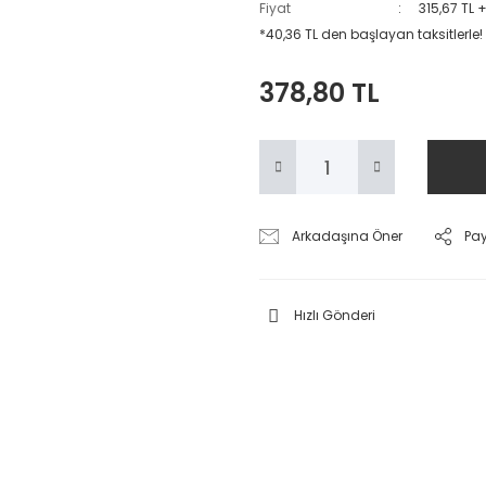
Fiyat
315,67 TL 
*40,36 TL den başlayan taksitlerle!
378,80 TL
Arkadaşına Öner
Pa
Hızlı Gönderi