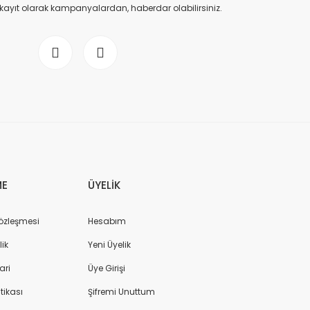
 kayıt olarak kampanyalardan, haberdar olabilirsiniz.
ME
ÜYELİK
Sözleşmesi
Hesabım
lik
Yeni Üyelik
ari
Üye Girişi
itikası
Şifremi Unuttum