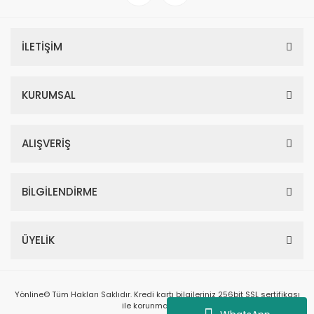
İLETİŞİM
KURUMSAL
ALIŞVERİŞ
BİLGİLENDİRME
ÜYELİK
Yönline© Tüm Hakları Saklıdır. Kredi kartı bilgileriniz 256bit SSL sertifikası
ile korunmaktadır.