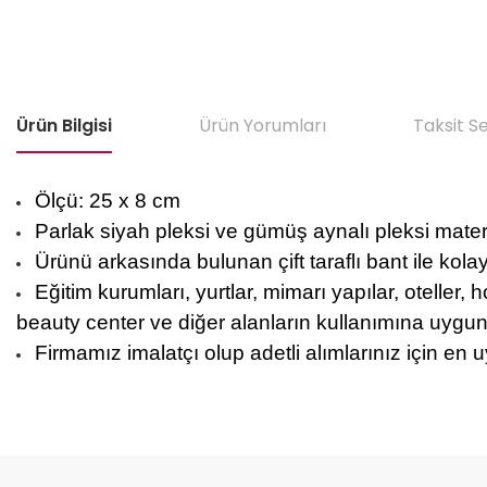
Ürün Bilgisi
Ürün Yorumları
Taksit S
Ölçü: 25 x 8 cm
Parlak siyah pleksi ve gümüş aynalı pleksi materya
Ürünü arkasında bulunan çift taraflı bant ile kola
Eğitim kurumları, yurtlar, mimarı yapılar, oteller, h
beauty center ve diğer alanların kullanımına uygun
Firmamız imalatçı olup adetli alımlarınız için en u
Bu ürünün fiyat bilgisi, resim, ürün açıklamalarında ve diğer konular
Görüş ve önerileriniz için teşekkür ederiz.