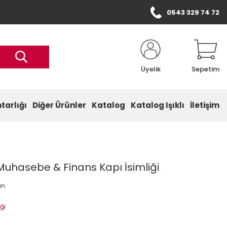
0543 329 74 72
Üyelik
Sepetim
tarlığı
Diğer Ürünler
Katalog
Katalog Işıklı
İletişim
Muhasebe & Finans Kapı İsimliği
an
iği