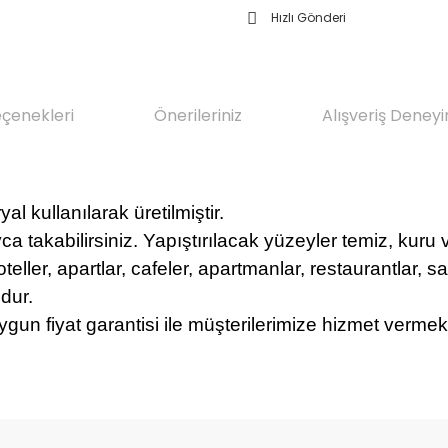
Hızlı Gönderi
eçenekleri
Önerileriniz
Alışveriş Deneyi
l kullanılarak üretilmiştir.
yca takabilirsiniz. Yapıştırılacak yüzeyler temiz, kuru
oteller, apartlar, cafeler, apartmanlar, restaurantlar, sa
dur.
ygun fiyat garantisi ile müşterilerimize hizmet vermek
da yetersiz gördüğünüz noktaları öneri formunu kullanarak tarafımıza il
Bu ürüne ilk yorumu siz yapın!
Sitemize ilk yorumu siz yapın!