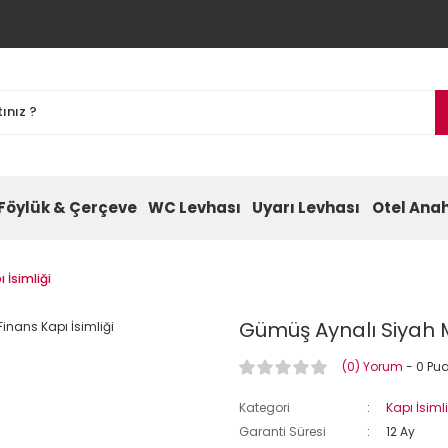
Föylük & Çerçeve
WC Levhası
Uyarı Levhası
Otel Anah
İsimliği
Gümüş Aynalı Siyah 
(0) Yorum
- 0 Pu
Kategori
Kapı İsiml
Garanti Süresi
12 Ay