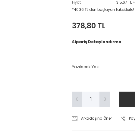
Fiyat
315,67 TL 
*40,36 TL den başlayan taksitlerle!
378,80 TL
Sipariş Detaylandırma
Yazılacak Yazı
Arkadaşına Öner
Pa