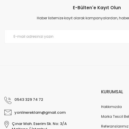
E-Bülten'e Kayıt Olun
Ürün resmi kalitesiz, bozuk veya görüntülenemiyor.
Ürün açıklamasında eksik bilgiler bulunuyor.
Haber listemize kayıt olarak kampanyalardan, haberda
Ürün bilgilerinde hatalar bulunuyor.
Ürün fiyatı diğer sitelerden daha pahalı.
Bu ürüne benzer farklı alternatifler olmalı.
KURUMSAL
0543 329 74 72
Hakkımızda
yonlinereklam@gmail.com
Marka Tescil Bel
Çınar Mah. Eserim Sk. No: 3/A
Referanslarımız