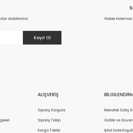
S
Deneyimini Paylaş
Yorum Yaz
r olabilirsiniz.
Haber listemize
Kayıt Ol
Gönder
ALIŞVERİŞ
BİLGİLENDİR
Sipariş Sorgula
Mesafeli Satış 
geleri
Sipariş Takip
Gizlilik ve Güven
Kargo Takibi
İptal İade Koşull