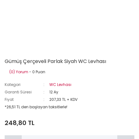
Gümüş Çerçeveli Parlak Siyah WC Levhası
(0) Yorum
- 0 Puan
Kategori
WC Levhası
Garanti Süresi
12 Ay
Fiyat
207,33 TL + KDV
*26,51 TL den başlayan taksitlerle!
248,80 TL