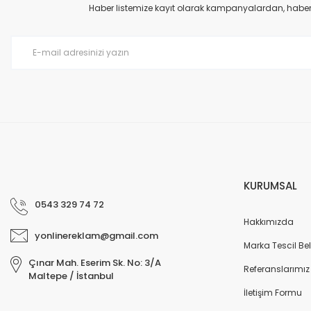
Ürün açıklamasında eksik bilgiler bulunuyor.
Haber listemize kayıt olarak kampanyalardan, haberda
Ürün bilgilerinde hatalar bulunuyor.
Ürün fiyatı diğer sitelerden daha pahalı.
Bu ürüne benzer farklı alternatifler olmalı.
KURUMSAL
0543 329 74 72
Hakkımızda
yonlinereklam@gmail.com
Marka Tescil Bel
Çınar Mah. Eserim Sk. No: 3/A
Referanslarımız
Maltepe / İstanbul
İletişim Formu