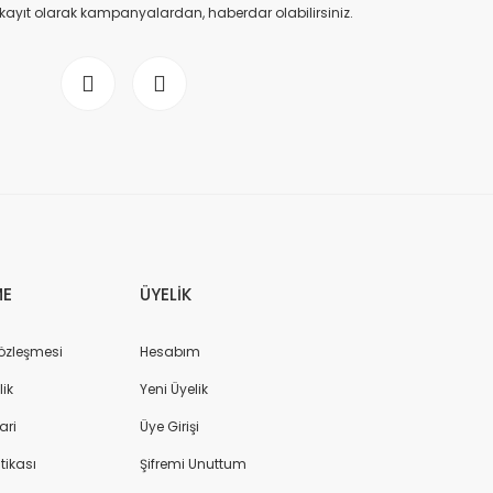
 kayıt olarak kampanyalardan, haberdar olabilirsiniz.
ME
ÜYELİK
Sözleşmesi
Hesabım
lik
Yeni Üyelik
ari
Üye Girişi
itikası
Şifremi Unuttum