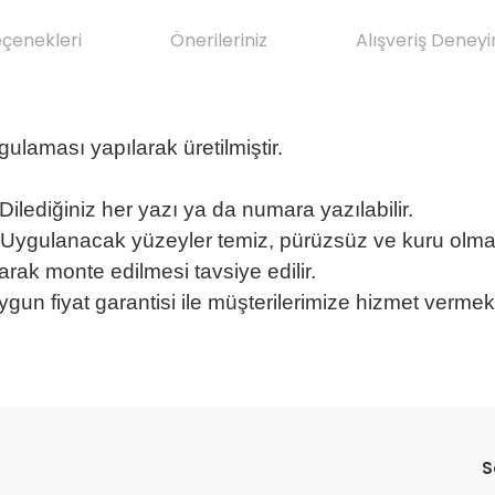
eçenekleri
Önerileriniz
Alışveriş Deneyi
ulaması yapılarak üretilmiştir.
. Dilediğiniz her yazı ya da numara yazılabilir.
ır. Uygulanacak yüzeyler temiz, pürüzsüz ve kuru olmal
rak monte edilmesi tavsiye edilir.
ygun fiyat garantisi ile müşterilerimize hizmet vermek
da yetersiz gördüğünüz noktaları öneri formunu kullanarak tarafımıza il
Bu ürüne ilk yorumu siz yapın!
Sitemize ilk yorumu siz yapın!
S