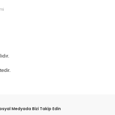
mi
ıdır.
tedir.
etebilirsiniz.
osyal Medyada Bizi Takip Edin