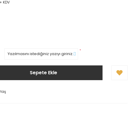
 + KDV
*
Sepete Ekle
ylaş