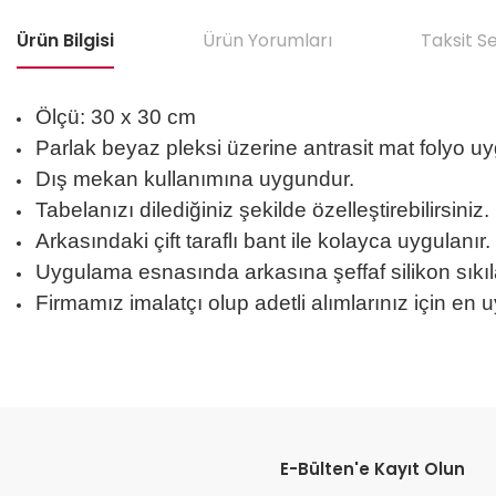
Ürün Bilgisi
Ürün Yorumları
Taksit S
Ölçü: 30 x 30 cm
Parlak beyaz pleksi üzerine antrasit mat folyo uyg
Dış mekan kullanımına uygundur.
Tabelanızı dilediğiniz şekilde özelleştirebilirsiniz
Arkasındaki çift taraflı bant ile kolayca uygulan
Uygulama esnasında arkasına şeffaf silikon sıkıla
Firmamız imalatçı olup adetli alımlarınız için en u
Bu ürünün fiyat bilgisi, resim, ürün açıklamalarında ve diğer konular
Görüş ve önerileriniz için teşekkür ederiz.
E-Bülten'e Kayıt Olun
Ürün resmi kalitesiz, bozuk veya görüntülenemiyor.