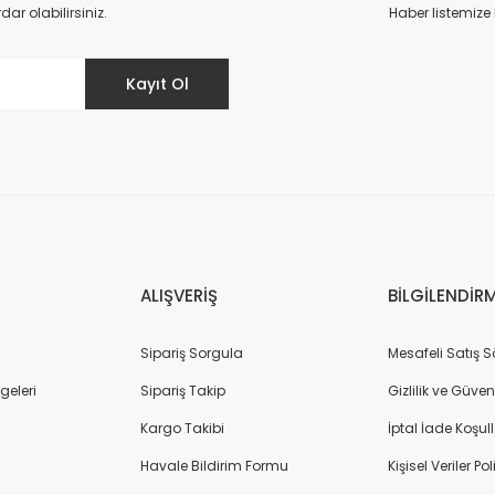
Deneyimini Paylaş
Yorum Yaz
r olabilirsiniz.
Haber listemize
Kayıt Ol
Gönder
ALIŞVERİŞ
BİLGİLENDİR
Sipariş Sorgula
Mesafeli Satış 
geleri
Sipariş Takip
Gizlilik ve Güven
Kargo Takibi
İptal İade Koşull
Havale Bildirim Formu
Kişisel Veriler Pol