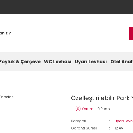
Föylük & Çerçeve
WC Levhası
Uyarı Levhası
Otel Anah
Özelleştirilebilir Park
(0) Yorum
- 0 Puan
Kategori
Uyarı Levh
Garanti Süresi
12 Ay