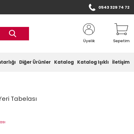
0543 329 74 72
Üyelik
Sepetim
tarlığı
Diğer Ürünler
Katalog
Katalog Işıklı
İletişim
 Yeri Tabelası
ası