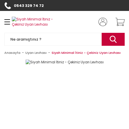
0543 329 74 72
Geri Dön
Geri Dön
Kapı Numaraları
Diğer Ürünler
Otel Kapı
Kapı Tabelası
Numarası
Banko & Duvar
Yazısı
Anasayfa
Uyarı Levhası
Siyah Minimal İtiniz - Çekiniz Uyarı Levhası