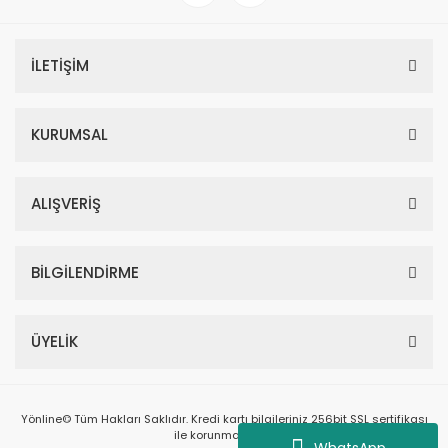
İLETİŞİM
KURUMSAL
ALIŞVERİŞ
BİLGİLENDİRME
ÜYELİK
Yönline© Tüm Hakları Saklıdır. Kredi kartı bilgileriniz 256bit SSL sertifikası
ile korunmaktadır.
WhatsApp