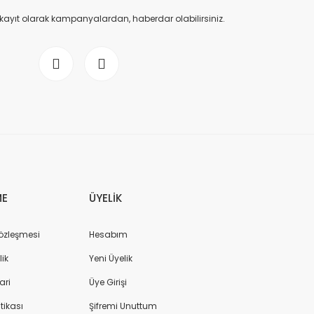
 kayıt olarak kampanyalardan, haberdar olabilirsiniz.
ME
ÜYELİK
Sözleşmesi
Hesabım
lik
Yeni Üyelik
ari
Üye Girişi
itikası
Şifremi Unuttum