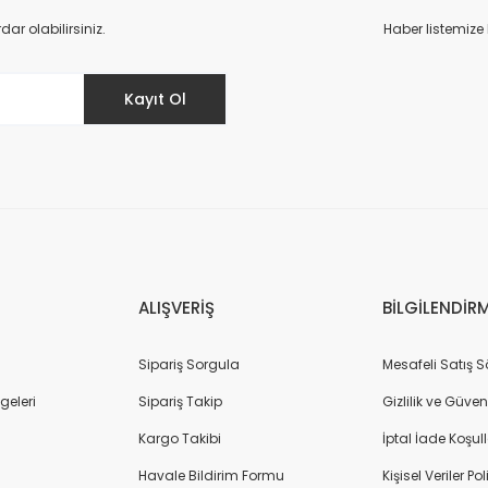
Deneyimini Paylaş
Yorum Yaz
r olabilirsiniz.
Haber listemize
Kayıt Ol
Gönder
ALIŞVERİŞ
BİLGİLENDİR
Sipariş Sorgula
Mesafeli Satış 
geleri
Sipariş Takip
Gizlilik ve Güven
Kargo Takibi
İptal İade Koşull
Havale Bildirim Formu
Kişisel Veriler Pol