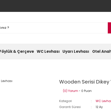
Föylük & Çerçeve
WC Levhası
Uyarı Levhası
Otel Anah
Wooden Serisi Dikey
(0) Yorum
- 0 Puan
Kategori
WC Levha
Garanti Süresi
12 Ay