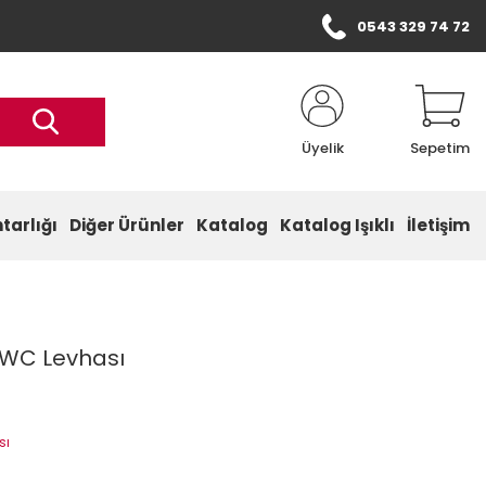
0543 329 74 72
Üyelik
Sepetim
tarlığı
Diğer Ürünler
Katalog
Katalog Işıklı
İletişim
 WC Levhası
sı