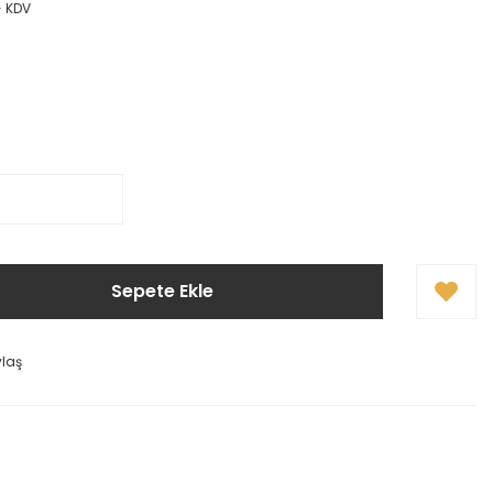
+ KDV
Sepete Ekle
ylaş