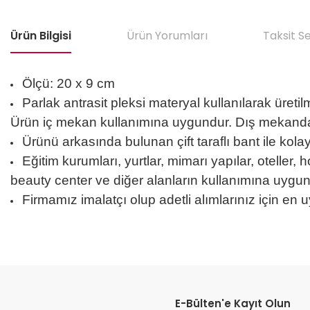
Ürün Bilgisi
Ürün Yorumları
Taksit S
Ölçü: 20 x 9 cm
Parlak antrasit pleksi materyal kullanılarak üretilmi
Ürün iç mekan kullanımına uygundur. Dış mekanda 
Ürünü arkasında bulunan çift taraflı bant ile kola
Eğitim kurumları, yurtlar, mimarı yapılar, oteller, h
beauty center ve diğer alanların kullanımına uygun
Firmamız imalatçı olup adetli alımlarınız için en u
Bu ürünün fiyat bilgisi, resim, ürün açıklamalarında ve diğer konular
Görüş ve önerileriniz için teşekkür ederiz.
E-Bülten'e Kayıt Olun
Ürün resmi kalitesiz, bozuk veya görüntülenemiyor.