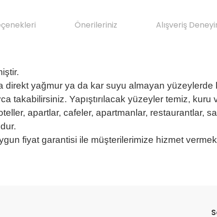
eçenekleri
Önerileriniz
Alışveriş Deneyi
ştir.
direkt yağmur ya da kar suyu almayan yüzeylerde kul
yca takabilirsiniz. Yapıştırılacak yüzeyler temiz, kuru
oteller, apartlar, cafeler, apartmanlar, restaurantlar, sa
dur.
ygun fiyat garantisi ile müşterilerimize hizmet vermek
da yetersiz gördüğünüz noktaları öneri formunu kullanarak tarafımıza il
Bu ürüne ilk yorumu siz yapın!
Sitemize ilk yorumu siz yapın!
S