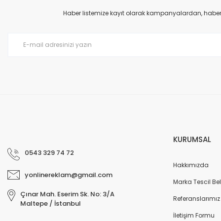
Ürün açıklamasında eksik bilgiler bulunuyor.
Haber listemize kayıt olarak kampanyalardan, haberda
Ürün bilgilerinde hatalar bulunuyor.
Ürün fiyatı diğer sitelerden daha pahalı.
Bu ürüne benzer farklı alternatifler olmalı.
KURUMSAL
0543 329 74 72
Hakkımızda
yonlinereklam@gmail.com
Marka Tescil Bel
Çınar Mah. Eserim Sk. No: 3/A
Referanslarımız
Maltepe / İstanbul
İletişim Formu