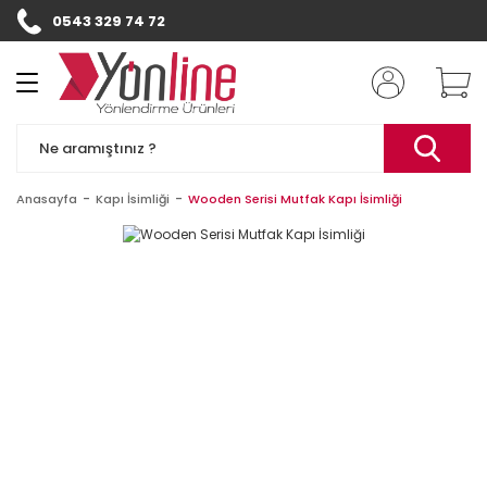
0543 329 74 72
Geri Dön
Geri Dön
Kapı Numaraları
Diğer Ürünler
Kapı Tabelası
Otel Kapı Numarası
Banko & Duvar
Yazısı
Anasayfa
Kapı İsimliği
Wooden Serisi Mutfak Kapı İsimliği