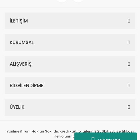
İLETİŞİM
KURUMSAL
ALIŞVERİŞ
BİLGİLENDİRME
ÜYELİK
Yönline© Tüm Hakları Saklıdır. Kredi kartı bilgileriniz 256bit SSL sertifikası
ile korunmaktadır.