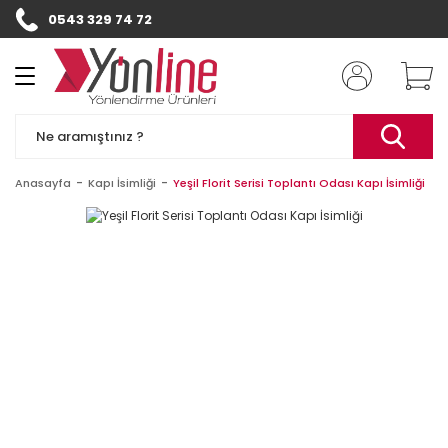
0543 329 74 72
Geri Dön
Geri Dön
Kapı Numaraları
Diğer Ürünler
Kapı Tabelası
Otel Kapı Numarası
Banko & Duvar
Yazısı
Anasayfa
Kapı İsimliği
Yeşil Florit Serisi Toplantı Odası Kapı İsimliği