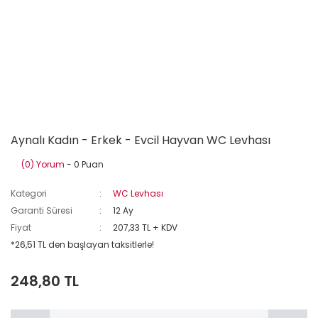
Aynalı Kadın - Erkek - Evcil Hayvan WC Levhası
(0) Yorum
- 0 Puan
Kategori
WC Levhası
Garanti Süresi
12 Ay
Fiyat
207,33 TL + KDV
*26,51 TL den başlayan taksitlerle!
248,80 TL