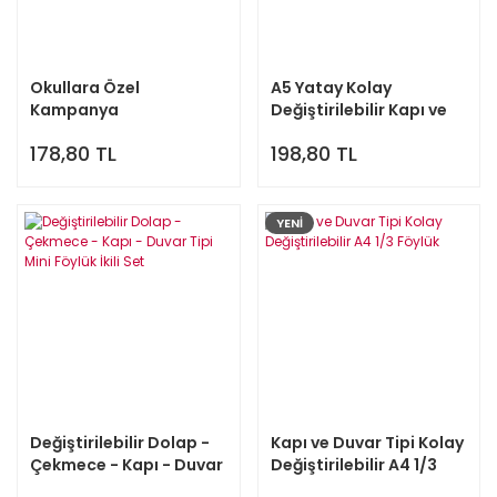
Okullara Özel
A5 Yatay Kolay
Kampanya
Değiştirilebilir Kapı ve
Değiştirilebilir Okul Sınıf
Duvar Tipi Föylük Pano
178,80 TL
198,80 TL
Kapı İsimliği
YENİ
Değiştirilebilir Dolap -
Kapı ve Duvar Tipi Kolay
Çekmece - Kapı - Duvar
Değiştirilebilir A4 1/3
Tipi Mini Föylük İkili Set
Föylük