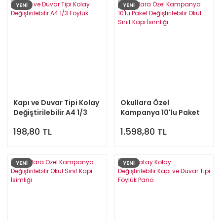
YENİ
YENİ
Kapı ve Duvar Tipi Kolay
Okullara Özel
Değiştirilebilir A4 1/3
Kampanya 10'lu Paket
Föylük
Değiştirilebilir Okul Sınıf
198,80 TL
1.598,80 TL
Kapı İsimliği
YENİ
YENİ